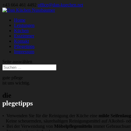
+43 664 461 4492
office@dan-kuechen.net
Home
Leistungen
Küchen
Esszimmer
Kontakt
Pflegetipps
Impressum
Seite auswählen
gute pflege
ist uns wichtig.
die
plegetipps
•
Verwenden Sie für die Reinigung der Küche eine
milde Seifenlau
Keine scheuernden, säurehaltigen Reinigungsmittel auf Alkohol- od
• Bei der Verwendung von
Möbelpflegemitteln
immer Gebrauchsanw