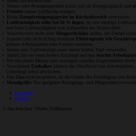
• Immer trockenwischen!
• Wasser oder Reinigungsmittel immer auf ein Reinigungstuch und
n
•
Fronten
immer vollflächig reinigen.
• Keine
Dampfreinigungsgeräte im Küchenbereich
verwenden.
•
Luftfeuchtigkeit sollte bei 50 % liegen
, da eine niedrige Luftfeu
und hohe Luftfeuchtigkeit zum Aufquellen des Holzes führt.
• Wasserkocher nicht unter
Hängeschränke
stellen, der Dampf schä
• Kaputte oder nicht richtig montierte
Elektrogeräte wie Geschirrs
können Arbeitsplatten oder Fronten zerstören.
• Immer eine Topfunterlage unter einem heißen Topf verwenden.
• Stellen Sie nie einen heißen Kochtopf auf eine
feuchte Arbeitsplat
• Nie mit einem Messer oder sonstigen scharfen Gegenständen direkt a
• Verschüttete
Entkalker
können die Oberfläche von Arbeitsplatten, 
Unbedingt sofort abwischen.
• Das
Glas
nicht besprühen, da die Gefahr des Eindringens von Rein
•
Metallgriffe:
Nur geeignete Reinigungs- und Pflegemittel verwend
Facebook
Google
© dan-kuechen / Walter Nußbaumer