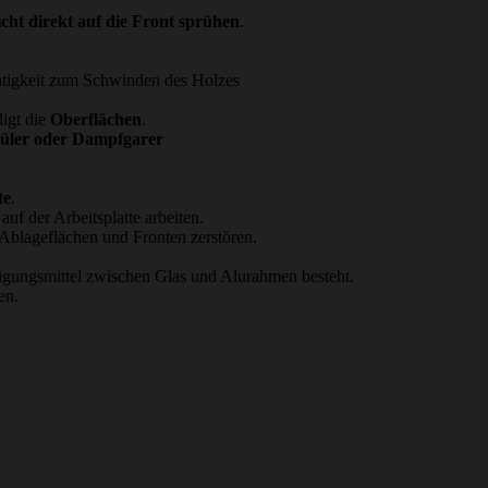
icht direkt auf die Front sprühen
.
chtigkeit zum Schwinden des Holzes
digt die
Oberflächen
.
püler oder Dampfgarer
te
.
uf der Arbeitsplatte arbeiten.
Ablageflächen und Fronten zerstören.
igungsmittel zwischen Glas und Alurahmen besteht.
en.